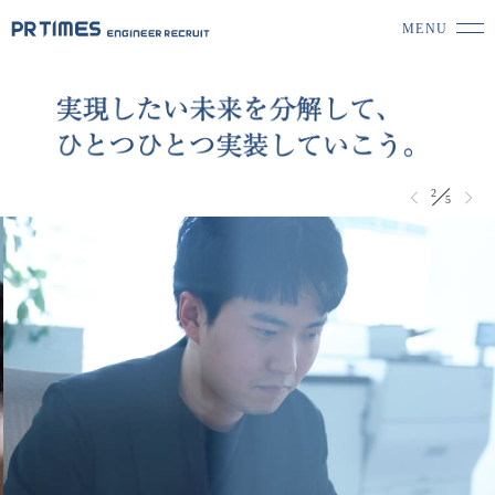
MENU
CLOSE
2
/
5