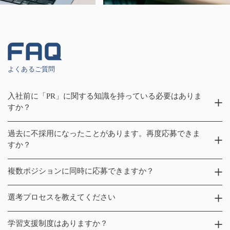
よくあるご質問
入社前に「PR」に関する知識を持っている必要はありま
すか？
PR TIMESに中途入社する9割以上の方が、広報・PR未経験で
過去に不採用になったことがあります。再度応募できま
の入社です。ご入社後に参考図書をご紹介したり、同時期入
すか？
社の中途同期と共に広報・PR基礎研修などを実施したりとサ
ポートいたします。
前回の選考より1年以上経過していれば、再エントリーが可
複数ポジションに同時に応募できますか？
能です。なお、エンジニアの募集要項は都度アップデートし
ておりますので、エントリーの際には最新のものをご確認い
はい、可能です。その場合は、エントリーフォームの「応募
選考プロセスを教えてください
ただきますようお願いいたします。
先へのメッセージ」欄に、ダブルエントリーする職種をご記
載ください。（実際にバックエンドとフロント両方担当して
選考プロセスは
Engineering Deck
をご参照ください。スケジ
学習支援制度はありますか？
いるメンバーや、さらにインフラも含めた開発全般を担当し
ュールは柔軟に対応しておりますので、スピーディーに実施