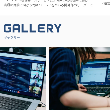
「PR TIMESを世界一のサービスに」仲間の成功を共に喜び、
ド運
共通の目的に向かう“強いチーム”を率いる開発部のリーダーに
ギャラリー