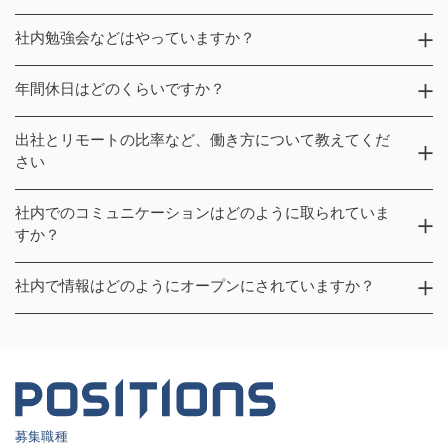
ているメンバーもいます。）
したい場合等はお気軽にご相談ください。
書籍購入は、エンジニアとしてのスキルアップや業務に活か
社内勉強会などはやっていますか？
す目的であれば、稟議承認無しで購入可能です。また、開発
関連のセミナー参加なども原則上記と同様になります。
PR TIMESではチーム間での技術共有の機会を大切にしてお
年間休日はどのくらいですか？
り、週に1回ずつ、勉強会と技術共有定例をおこなっていま
す。勉強会は希望者立候補制で、技術に関する発表を誰でも
年間休日は、120日程度です。（完全週休2日制、国民の祝
出社とリモートの比率など、働き方について教えてくだ
気軽におこなうことができ、個人開発のアウトプットの場と
日、夏季休暇、年末年始休暇 等）その他、有給の効果的な
さい
しても活用しています。一方、技術共有定例は、勉強会とは
活用を推奨しております。
対照的に業務で使った技術の共有をメインで行っています。
開発本部は、週に1度の出社推奨日（毎週金曜日）を設けて
社内でのコミュニケーションはどのように取られていま
おり、それ以外は本人の自由意思にお任せしています。全社
すか？
的には「7割出社」の方針であり、ビジネスサイドのメンバ
ーはほぼ出社しています。また、入社間もないオンボーディ
社内コミュニケーションは、基本的にすべてSlackで実施し
社内で情報はどのようにオープンにされていますか？
ング期間においては、環境構築のフォローや人間関係を築く
ています。開発本部のチャンネルのほか、技術トークをする
意味で、一定程度の出社を推奨しております。
チャンネルや、開発者ブログのネタ出しチャンネルなどがあ
当社はインサイダーとプライバシーに関わる情報を除いて、
り、CTOを含む全エンジニアが日常的にフラットなコミュニ
基本的にはすべて情報をオープンにする文化があるので、ビ
ケーションをとっています。オンラインミーティングは、
ジネスサイドも含めほぼすべての情報にアクセス可能です。
SlackのハドルやGoogle Meetを使用しています。
募集職種