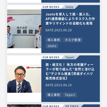
OUR WORKS
Jooto
Jootoを導入して脱・属人化、
API連携機能によりタスク入力作
業やリマインドの自動化も実現
DATE:2025.06.20
導入事例
タスク管理
Jooto
OUR WORKS
Tayori
脱・紙文化！ 地方の老舗ディー
ラーが取り組んだ“自然と溶け込
む”デジタル推進【茨城ダイハツ
販売株式会社】
DATE:2025.06.19
導入事例
Tayori
OUR WORKS
PR TIMES