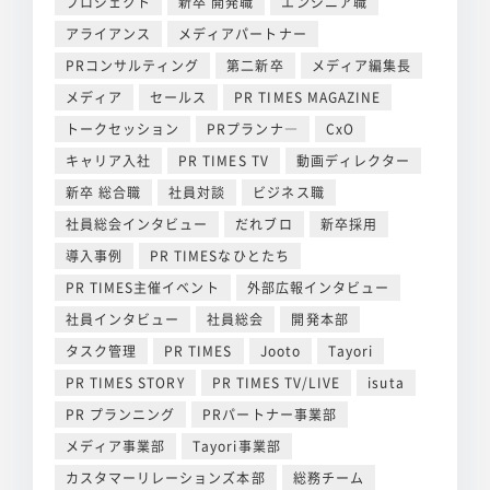
プロジェクト
新卒 開発職
エンジニア職
アライアンス
メディアパートナー
PRコンサルティング
第二新卒
メディア編集長
メディア
セールス
PR TIMES MAGAZINE
トークセッション
PRプランナ―
CxO
キャリア入社
PR TIMES TV
動画ディレクター
新卒 総合職
社員対談
ビジネス職
社員総会インタビュー
だれブロ
新卒採用
導入事例
PR TIMESなひとたち
PR TIMES主催イベント
外部広報インタビュー
社員インタビュー
社員総会
開発本部
タスク管理
PR TIMES
Jooto
Tayori
PR TIMES STORY
PR TIMES TV/LIVE
isuta
PR プランニング
PRパートナー事業部
メディア事業部
Tayori事業部
カスタマーリレーションズ本部
総務チーム