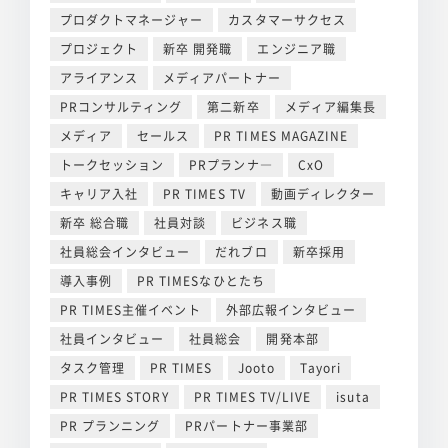
プロダクトマネージャー
カスタマーサクセス
プロジェクト
新卒 開発職
エンジニア職
アライアンス
メディアパートナー
PRコンサルティング
第二新卒
メディア編集長
メディア
セールス
PR TIMES MAGAZINE
トークセッション
PRプランナ―
CxO
キャリア入社
PR TIMES TV
動画ディレクター
新卒 総合職
社員対談
ビジネス職
社員総会インタビュー
だれブロ
新卒採用
導入事例
PR TIMESなひとたち
PR TIMES主催イベント
外部広報インタビュー
社員インタビュー
社員総会
開発本部
タスク管理
PR TIMES
Jooto
Tayori
PR TIMES STORY
PR TIMES TV/LIVE
isuta
PR プランニング
PRパートナー事業部