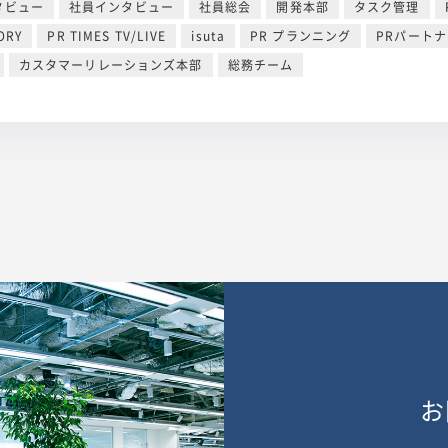
タビュー
社員インタビュー
社員総会
開発本部
タスク管理
ORY
PR TIMES TV/LIVE
isuta
PR プランニング
PRパート
カスタマーリレーションズ本部
総務チーム
お