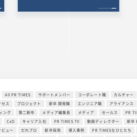
All PR TIMES
サポートメンバー
コーポレート職
カルチャー
クセス
プロジェクト
新卒 開発職
エンジニア職
アライアンス
ィング
第二新卒
メディア編集長
メディア
セールス
PR T
CxO
キャリア入社
PR TIMES TV
動画ディレクター
新卒
タビュー
だれブロ
新卒採用
導入事例
PR TIMESなひとたち