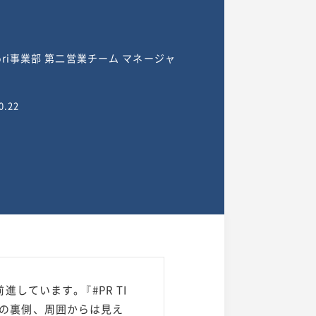
yori事業部 第二営業チーム マネージャ
0.22
ています。『#PR TI
努力の裏側、周囲からは見え