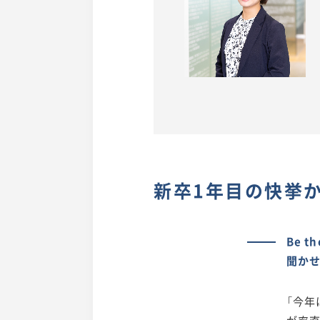
新卒1年目の快挙
Be 
聞か
「今