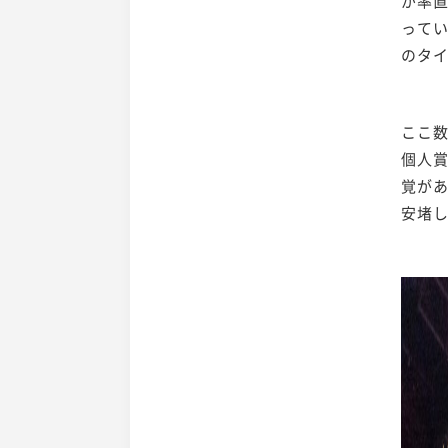
が率直
ってい
のタ
ここ
個人
覚が
安堵