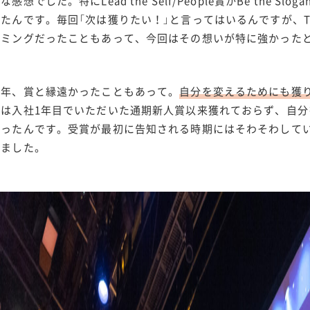
な感想でした。特にLead the Self/People賞かBe the 
たんです。毎回「次は獲りたい！」と言ってはいるんですが、Ta
イミングだったこともあって、今回はその想いが特に強かった
数年、賞と縁遠かったこともあって。
自分を変えるためにも獲
賞は入社1年目でいただいた通期新人賞以来獲れておらず、自
あったんです。受賞が最初に告知される時期にはそわそわして
しました。