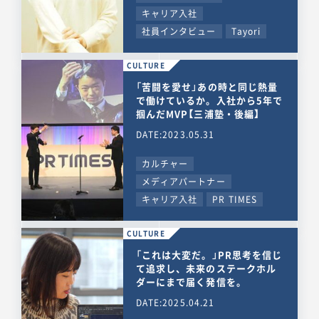
キャリア入社
社員インタビュー
Tayori
CULTURE
「苦闘を愛せ」あの時と同じ熱量
で働けているか。入社から5年で
掴んだMVP【三浦塾・後編】
DATE:2023.05.31
カルチャー
メディアパートナー
キャリア入社
PR TIMES
CULTURE
「これは大変だ。」PR思考を信じ
て追求し、未来のステークホル
ダーにまで届く発信を。
DATE:2025.04.21