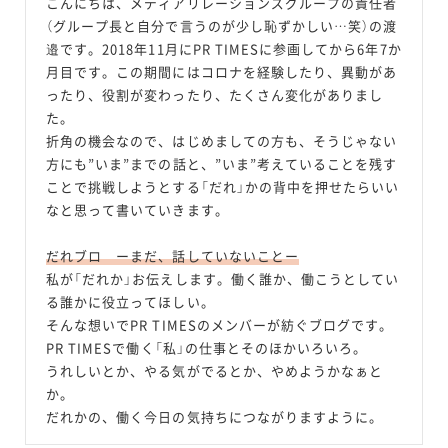
こんにちは、メディアリレーションズグループの責任者
（グループ長と自分で言うのが少し恥ずかしい…笑）の渡
邉です。2018年11月にPR TIMESに参画してから6年7か
月目です。この期間にはコロナを経験したり、異動があ
ったり、役割が変わったり、たくさん変化がありまし
た。
折角の機会なので、はじめましての方も、そうじゃない
方にも”いま”までの話と、”いま”考えていることを残す
ことで挑戦しようとする「だれ」かの背中を押せたらいい
なと思って書いていきます。
だれブロ ーまだ、話していないことー
私が「だれか」お伝えします。働く誰か、働こうとしてい
る誰かに役立ってほしい。
そんな想いでPR TIMESのメンバーが紡ぐブログです。
PR TIMESで働く「私」の仕事とそのほかいろいろ。
うれしいとか、やる気がでるとか、やめようかなぁと
か。
だれかの、働く今日の気持ちにつながりますように。