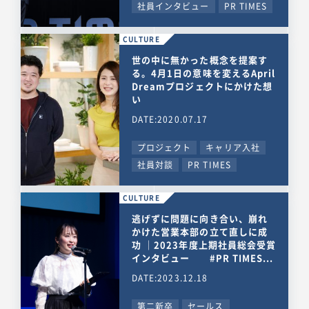
社員インタビュー
PR TIMES
CULTURE
世の中に無かった概念を提案す
る。4月1日の意味を変えるApril
Dreamプロジェクトにかけた想
い
DATE:2020.07.17
プロジェクト
キャリア入社
社員対談
PR TIMES
CULTURE
逃げずに問題に向き合い、崩れ
かけた営業本部の立て直しに成
功 ｜2023年度上期社員総会受賞
インタビュー #PR TIMES...
DATE:2023.12.18
第二新卒
セールス