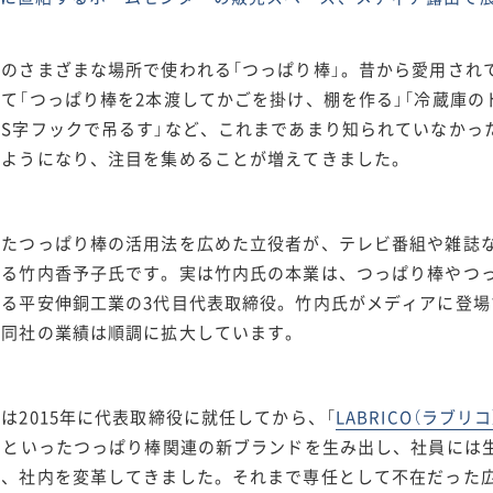
いのさまざまな場所で使われる「つっぱり棒」。昔から愛用され
て「つっぱり棒を2本渡してかごを掛け、棚を作る」「冷蔵庫
をS字フックで吊るす」など、これまであまり知られていなかっ
るようになり、注目を集めることが増えてきました。
したつっぱり棒の活用法を広めた立役者が、テレビ番組や雑誌な
れる竹内香予子氏です。実は竹内氏の本業は、つっぱり棒やつ
する平安伸銅工業の3代目代表取締役。竹内氏がメディアに登
、同社の業績は順調に拡大しています。
は2015年に代表取締役に就任してから、「
LABRICO（ラブリコ
」といったつっぱり棒関連の新ブランドを生み出し、社員には
ど、社内を変革してきました。それまで専任として不在だった