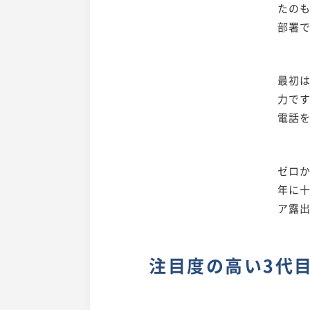
たの
部署
最初
力で
電話
ゼロ
年に十
ア露
注目度の高い3代