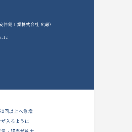
平安伸銅工業株式会社 広報）
2.12
80回以上へ急増
材が入るように
展示・販売が拡大