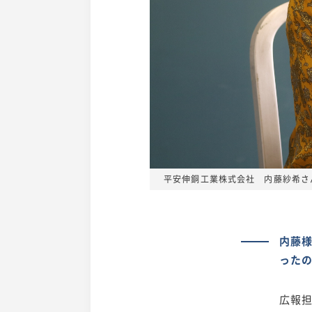
平安伸銅工業株式会社 内藤紗希さ
内藤
った
広報担