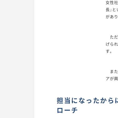
女性社
長」
があ
ただ、
げら
す。
また
アが
担当になったから
ローチ