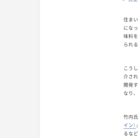
住ま
になっ
味料
られ
こう
介さ
開発
なり
竹内氏
イン）
るな