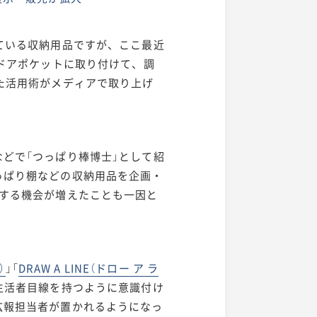
ている収納用品ですが、ここ最近
のドアポケットに取り付けて、調
た活用術がメディアで取り上げ
どで「つっぱり棒博士」として紹
っぱり棚などの収納用品を企画・
場する機会が増えたことも一因と
）
」「
DRAW A LINE（ドロー ア ラ
生活者目線を持つように意識付け
広報担当者が置かれるようになっ