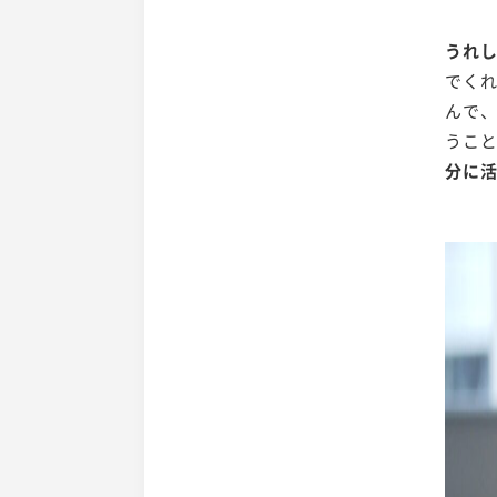
うれ
でく
んで
うこ
分に