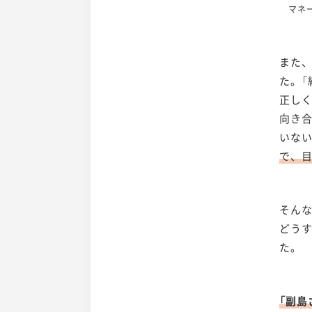
マネー
また
た。
正し
向き
いな
で、
そんな
どう
た。
「副島