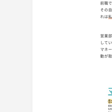
前職
その
れは
営業
して
マネ
動が