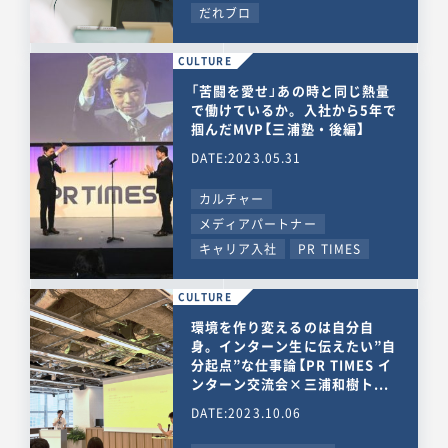
だれブロ
CULTURE
「苦闘を愛せ」あの時と同じ熱量
で働けているか。入社から5年で
掴んだMVP【三浦塾・後編】
DATE:2023.05.31
カルチャー
メディアパートナー
キャリア入社
PR TIMES
CULTURE
環境を作り変えるのは自分自
身。インターン生に伝えたい”自
分起点”な仕事論【PR TIMES イ
ンターン交流会×三浦和樹ト...
DATE:2023.10.06