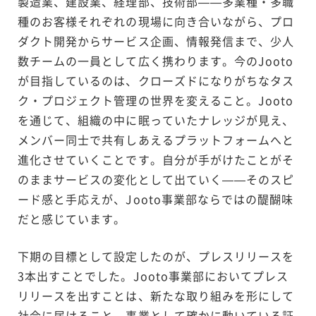
製造業、建設業、経理部、技術部——多業種・多職
種のお客様それぞれの現場に向き合いながら、プロ
ダクト開発からサービス企画、情報発信まで、少人
数チームの一員として広く携わります。今のJooto
が目指しているのは、クローズドになりがちなタス
ク・プロジェクト管理の世界を変えること。Jooto
を通じて、組織の中に眠っていたナレッジが見え、
メンバー同士で共有しあえるプラットフォームへと
進化させていくことです。自分が手がけたことがそ
のままサービスの変化として出ていく——そのスピ
ード感と手応えが、Jooto事業部ならではの醍醐味
だと感じています。
下期の目標として設定したのが、プレスリリースを
3本出すことでした。Jooto事業部においてプレス
リリースを出すことは、新たな取り組みを形にして
社会に届けること。事業として確かに動いている証