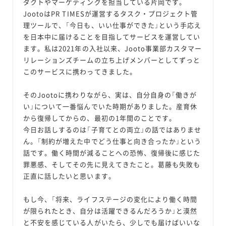
ダクトやマーケティングを担当している片岡です。
JootoはPR TIMESが運営するタスク・プロジェクト管
理ツールで、「今日も、いい仕事ができた」という手応え
を日本中に届けることを目指してサービスを運営してい
ます。私は2021年の入社以来、Jooto事業部カスタマー
リレーションズチームの立ち上げメンバーとしてずっと
このサービスに携わってきました。
そのJootoに携わりながら、実は、自分自身の「働きが
い」について一番悩んでいた時期がありました。産育休
から復帰してからの、最初の1年間のことです。
今日お話しするのは「子育てとの両立」の話ではありませ
ん。「制約が増えた中でどう仕事と向き合ったか」という
話です。働く時間が減ることへの恐怖、復帰後に感じた
罪悪感、そしてその先に見えてきたこと。葛藤も失敗も
正直に話したいと思います。
もし今、「将来、ライフステージの変化により働く時間
が限られたとき、自分は活躍できるんだろうか」と漠然
と不安を感じている人がいたら、少しでも届けばいいな