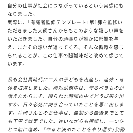
自分の仕事が社会につながっているという実感にも
なりました。
実際に、「有識者監修テンプレート」第1弾を監修い
ただきました犬飼さんからもこのような嬉しい声を
いただきました。自分の頑張りが誰かに影響を与
え、またその想いが返ってくる。そんな循環を感じ
られることが、この仕事の醍醐味だと改めて感じて
います。
私も会社員時代に二人の子どもを出産し、産休・育
休を取得しました。時短勤務中は、守るべきものが
増えたからこそ、限られた時間の中でどう成果を出
すか、日々必死に向き合っていたことを思い出しま
す。片岡さんとのお仕事は、最初から最後までとて
も丁寧で誠実でした。迷いながらも相談し、一つひ
とつ前に進め、「やると決めたことをやり通す」姿勢