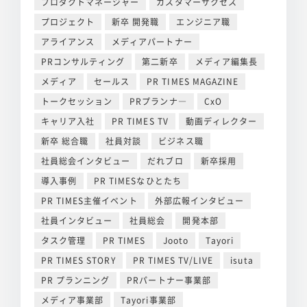
プロダクトマネージャー
カスタマーサクセス
プロジェクト
新卒 開発職
エンジニア職
アライアンス
メディアパートナー
PRコンサルティング
第二新卒
メディア編集長
メディア
セールス
PR TIMES MAGAZINE
トークセッション
PRプランナ―
CxO
キャリア入社
PR TIMES TV
動画ディレクター
新卒 総合職
社員対談
ビジネス職
社員総会インタビュー
だれブロ
新卒採用
導入事例
PR TIMESなひとたち
PR TIMES主催イベント
外部広報インタビュー
社員インタビュー
社員総会
開発本部
タスク管理
PR TIMES
Jooto
Tayori
PR TIMES STORY
PR TIMES TV/LIVE
isuta
PR プランニング
PRパートナー事業部
メディア事業部
Tayori事業部