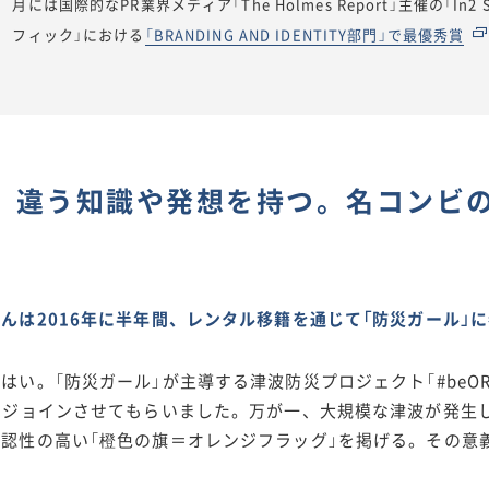
月には国際的なPR業界メディア「The Holmes Report」主催の「In
フィック」における
「BRANDING AND IDENTITY部門」で最優秀賞
、違う知識や発想を持つ。名コンビ
んは2016年に半年間、レンタル移籍を通じて「防災ガール」
はい。「防災ガール」が主導する津波防災プロジェクト「#beOR
」にジョインさせてもらいました。万が一、大規模な津波が発生
視認性の高い「橙色の旗＝オレンジフラッグ」を掲げる。その意
。