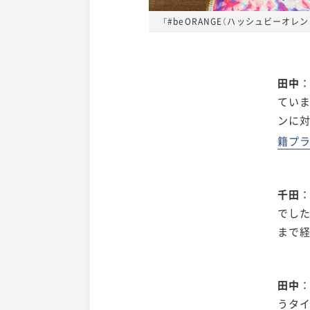
「#beORANGE（ハッシュビーオレ
田中
てい
ンに
籍プラ
千田
でし
まで
田中
うタ