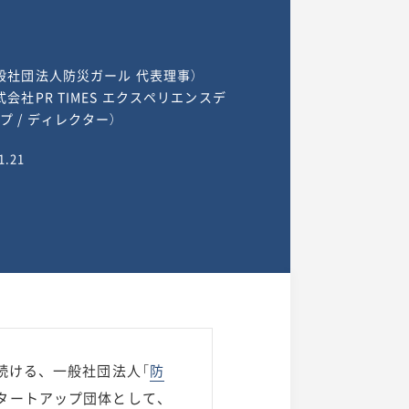
般社団法人防災ガール 代表理事）
会社PR TIMES エクスペリエンスデ
 / ディレクター）
1.21
続ける、一般社団法人「
防
タートアップ団体として、