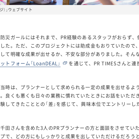
ンジ）」ウェブサイト
：防災ガールにはそれまで、PR経験のあるスタッフがおらず、
ました。ただ、このプロジェクトには助成金もおりていたので
対して明確な成果が出せるか、不安な部分がありました。そん
ットフォーム「LoanDEAL」
を通じて、PR TIMESさん
：当時は、プランナーとして求められる一定の成果を出せるよ
た。良くも悪くも日々の業務に慣れていたときにお話をいただ
経験してきたこととの「差」を感じて、興味本位でエントリーし
：千田さんを含めた3人のPRプランナーの方と面談をさせてい
イプで、どの方にもしっかりと成果を出していただけるだろう