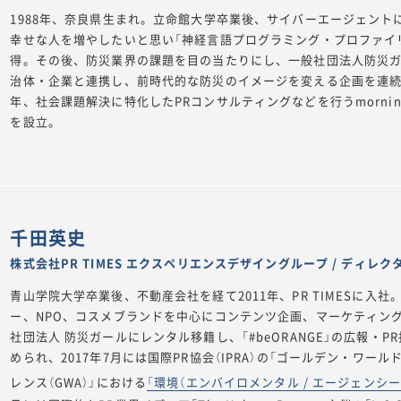
1988年、奈良県生まれ。立命館大学卒業後、サイバーエージェント
幸せな人を増やしたいと思い「神経言語プログラミング・プロファイ
得。その後、防災業界の課題を目の当たりにし、一般社団法人防災
治体・企業と連携し、前時代的な防災のイメージを変える企画を連続開
年、社会課題解決に特化したPRコンサルティングなどを行うmorningafter c
を設立。
千田英史
株式会社PR TIMES エクスペリエンスデザイングループ / ディレク
青山学院大学卒業後、不動産会社を経て2011年、PR TIMESに入
ー、NPO、コスメブランドを中心にコンテンツ企画、マーケティング
社団法人 防災ガールにレンタル移籍し、「#beORANGE」の広報・
められ、2017年7月には国際PR協会（IPRA）の「ゴールデン・ワー
レンス（GWA）」における
「環境（エンバイロメンタル / エージェンシ