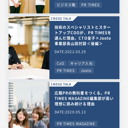
ビジネス職
PR TIMES
CROSS TALK
技術のスペシャリストとスター
トアップCOOが、PR TIMESを
選んだ理由。CTO金子×Jooto
事業部長山田対談＜後編＞
DATE:2022.03.29
CxO
キャリア入社
PR TIMES
Jooto
CROSS TALK
広報PRの教科書をつくる。PR
TIMES MAGAZINE編集部が高い
理想に挑み続ける理由
DATE:2020.05.13
PR TIMES MAGAZINE