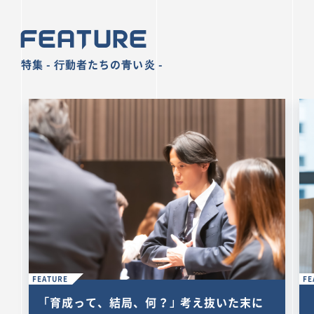
Feature
特集 - ⾏動者たちの⻘い炎 -
FEATURE
FE
「育成って、結局、何？」 考え抜いた末に